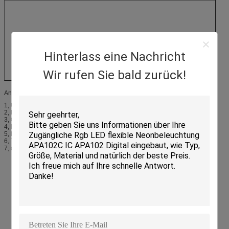
Hinterlass eine Nachricht
Wir rufen Sie bald zurück!
Anwendung:
1, UVkurieren
2, LED-wachsender Markt
3, Offsetdrucker
4, Drucker 3D
5, Belichtungsmaschinen
6, Tintenstrahldrucker
7, die hohe Intensität, die Markt kuriert, mögen 3KW, 7KW, 15KW