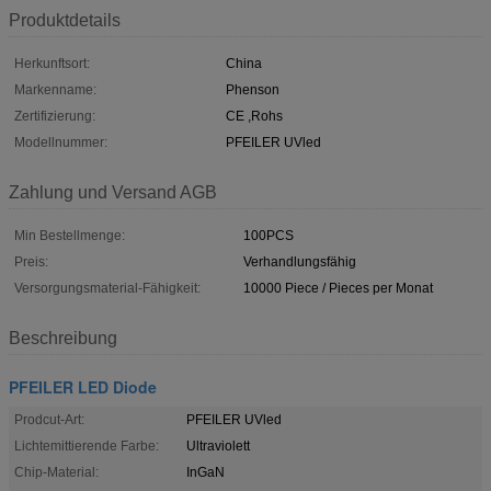
Produktdetails
Herkunftsort:
China
Markenname:
Phenson
Zertifizierung:
CE ,Rohs
Modellnummer:
PFEILER UVled
Zahlung und Versand AGB
Min Bestellmenge:
100PCS
Preis:
Verhandlungsfähig
Versorgungsmaterial-Fähigkeit:
10000 Piece / Pieces per Monat
Beschreibung
PFEILER LED Diode
Prodcut-Art:
PFEILER UVled
Lichtemittierende Farbe:
Ultraviolett
Chip-Material:
InGaN