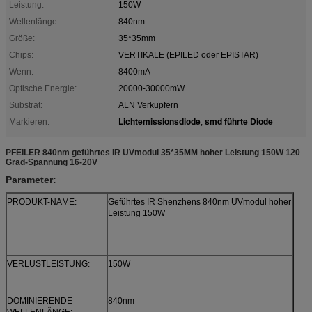
Leistung:
150W
Wellenlänge:
840nm
Größe:
35*35mm
Chips:
VERTIKALE (EPILED oder EPISTAR)
Wenn:
8400mA
Optische Energie:
20000-30000mW
Substrat:
ALN Verkupfern
Lichtemissionsdiode
smd führte Diode
Markieren:
,
PFEILER 840nm geführtes IR UVmodul 35*35MM hoher Leistung 150W 120
Grad-Spannung 16-20V
Parameter:
PRODUKT-NAME:
Geführtes IR Shenzhens 840nm UVmodul hoher
Leistung 150W
VERLUSTLEISTUNG:
150W
DOMINIERENDE
840nm
WELLENLÄNGE: