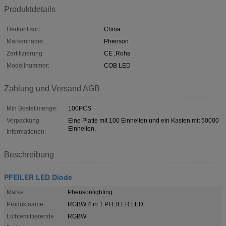
Produktdetails
Herkunftsort:
China
Markenname:
Phenson
Zertifizierung:
CE ,Rohs
Modellnummer:
COB LED
Zahlung und Versand AGB
Min Bestellmenge:
100PCS
Verpackung
Eine Platte mit 100 Einheiten und ein Kasten mit 50000
Einheiten.
Informationen:
Beschreibung
PFEILER LED Diode
Marke:
Phensonlighting
Produktname:
RGBW 4 in 1 PFEILER LED
Lichtemittierende
RGBW