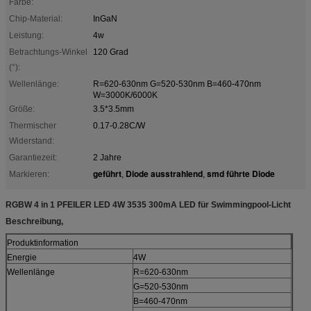
Farbe:
Chip-Material:
InGaN
Leistung:
4w
Betrachtungs-Winkel
120 Grad
(°):
Wellenlänge:
R=620-630nm G=520-530nm B=460-470nm
W=3000K/6000K
Größe:
3.5*3.5mm
Thermischer
0.17-0.28C/W
Widerstand:
Garantiezeit:
2 Jahre
geführt
Diode ausstrahlend
smd führte Diode
Markieren:
,
,
RGBW 4 in 1 PFEILER LED 4W 3535 300mA LED für Swimmingpool-Licht
Beschreibung,
Produktinformation
Energie
4W
Wellenlänge
R=620-630nm
G=520-530nm
B=460-470nm