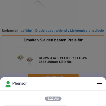
geführt
Diode ausstrahlend
Lichtemissionsdiode
Umbauten:
,
,
Erhalten Sie den besten Preis für
RGBW 4 in 1 PFEILER LED 4W
3535 300mA LED für
Swimmingpool-Licht
Fortsetzen
Phenson
PFEILER LED Diode
Mehr
5:22 AM