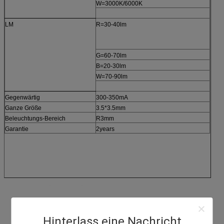
W=3000K/6000K
LM
R=30-40lm
G=60-70lm
B=20-30lm
W=70-90lm
Gegenwärtig
300-350mA
Ganze Größe
3.5*3.5mm
Beleuchtungs-Bereich
R3mm
Garantie
2years
Hinterlass eine Nachricht