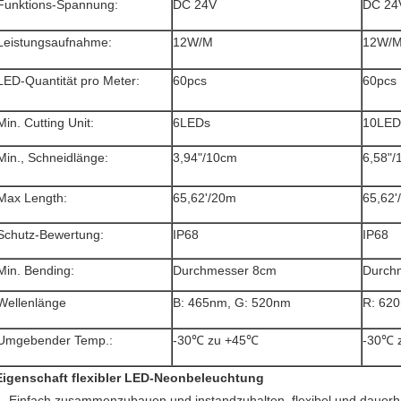
Funktions-Spannung:
DC 24V
DC 24
Leistungsaufnahme:
12W/M
12W/
LED-Quantität pro Meter:
60pcs
60pcs
Min. Cutting Unit:
6LEDs
10LED
Min., Schneidlänge:
3,94"/10cm
6,58"/
Max Length:
65,62'/20m
65,62'
Schutz-Bewertung:
IP68
IP68
Min. Bending:
Durchmesser 8cm
Durch
Wellenlänge
B: 465nm, G: 520nm
R: 62
Umgebender Temp.:
-30℃ zu +45℃
-30℃ 
Eigenschaft flexibler LED-Neonbeleuchtung
1.
Einfach zusammenzubauen und instandzuhalten, flexibel und dauerh