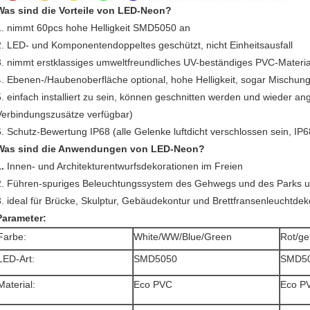
Was sind die Vorteile von LED-Neon?
1. nimmt 60pcs hohe Helligkeit SMD5050 an
2. LED- und Komponentendoppeltes geschützt, nicht Einheitsausfall
3. nimmt erstklassiges umweltfreundliches UV-beständiges PVC-Materia
4. Ebenen-/Haubenoberfläche optional, hohe Helligkeit, sogar Mischun
5. einfach installiert zu sein, können geschnitten werden und wieder a
Verbindungszusätze verfügbar)
6. Schutz-Bewertung IP68 (alle Gelenke luftdicht verschlossen sein, IP6
Was sind die Anwendungen von LED-Neon?
1.
Innen- und Architekturentwurfsdekorationen im Freien
2. Führen-spuriges Beleuchtungssystem des Gehwegs und des Parks u
3. ideal für Brücke, Skulptur, Gebäudekontur und Brettfransenleuchtdek
Parameter:
Farbe:
White/WW/Blue/Green
Rot/ge
LED-Art:
SMD5050
SMD5
Material:
Eco PVC
Eco P