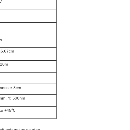
V
M
s
16.67cm
/20m
messer 8cm
0nm, Y: 590nm
zu +45℃
aft geformt zu werden