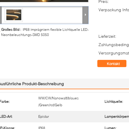
Preis:
Verpackung Info
Großes Bild :
IP68 imprägniern flexible Lichtquelle LED-
Neonbeleuchtungs-SMD 5050
Lieferzeit:
Zahlungsbeding
Versorgungsmate
Kontakt
Ausführliche Produkt-Beschreibung
WW/CW/Nanowatt/blaues
Farbe:
Lichtquelle:
/Green/rot/Gelb
LED-Art:
Epistar
Lampenkörperma
IP-Klasse:
IP68
Lumen: