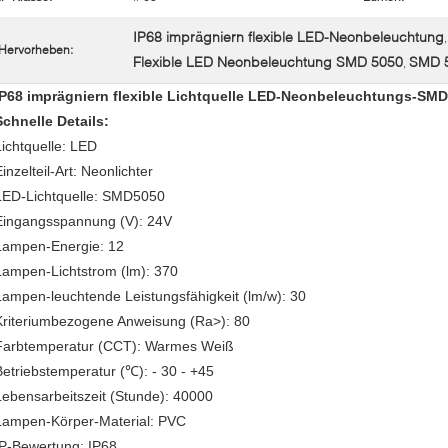
IP68 imprägniern flexible LED-Neonbeleuchtung
,
Hervorheben:
Flexible LED Neonbeleuchtung SMD 5050
SMD 5
,
IP68 imprägniern flexible Lichtquelle LED-Neonbeleuchtungs-SMD
Schnelle Details:
Lichtquelle: LED
inzelteil-Art: Neonlichter
LED-Lichtquelle: SMD5050
Eingangsspannung (V): 24V
Lampen-Energie: 12
Lampen-Lichtstrom (lm): 370
Lampen-leuchtende Leistungsfähigkeit (lm/w): 30
Kriteriumbezogene Anweisung (Ra>): 80
Farbtemperatur (CCT): Warmes Weiß
Betriebstemperatur (℃): - 30 - +45
Lebensarbeitszeit (Stunde): 40000
Lampen-Körper-Material: PVC
IP-Bewertung: IP68