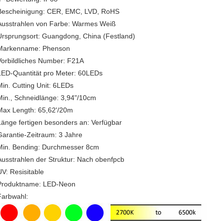
Bescheinigung: CER, EMC, LVD, RoHS
Ausstrahlen von Farbe: Warmes Weiß
Ursprungsort: Guangdong, China (Festland)
Markenname: Phenson
Vorbildliches Number: F21A
LED-Quantität pro Meter: 60LEDs
Min. Cutting Unit: 6LEDs
Min., Schneidlänge: 3,94"/10cm
Max Length: 65,62'/20m
Länge fertigen besonders an: Verfügbar
Garantie-Zeitraum: 3 Jahre
Min. Bending: Durchmesser 8cm
Ausstrahlen der Struktur: Nach obenfpcb
UV: Resisitable
Produktname: LED-Neon
Farbwahl: