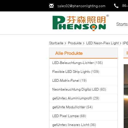
86-
sales02@phensonlighting.com
Starts
IP
Startseite
Produkte
LED Neon-Flex Light
Alle Produkte
LED-Beleuchtungs-Lichter
(135)
Flexible LED Strip Lights
(109)
LED-Matrix-Panel
(19)
Neonbeleuchtung Digital LED
(60)
geführtes Aluminiumprofil
(29)
geführte Modullichter
(54)
LED Pixel Lampe
(68)
geführtes lineares Licht
(36)