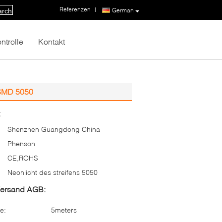
Referenzen
|
German
arch
ntrolle
Kontakt
-SMD 5050
:
Shenzhen Guangdong China
Phenson
CE,ROHS
Neonlicht des streifens 5050
Versand AGB:
e:
5meters