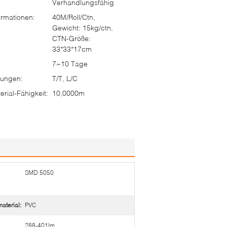
Verhandlungsfähig
rmationen:
40M/Roll/Ctn,
Gewicht: 15kg/ctn,
CTN-Größe:
33*33*17cm
7~10 Tage
ungen:
T/T, L/C
rial-Fähigkeit:
10,0000m
SMD 5050
terial:
PVC
288-401lm