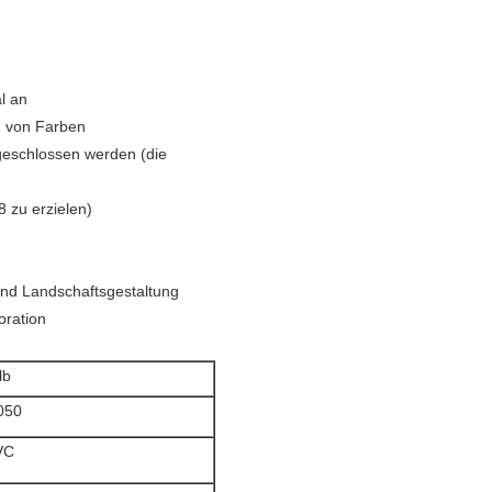
l an
g von Farben
ngeschlossen werden (die
8 zu erzielen)
nd Landschaftsgestaltung
oration
lb
050
VC