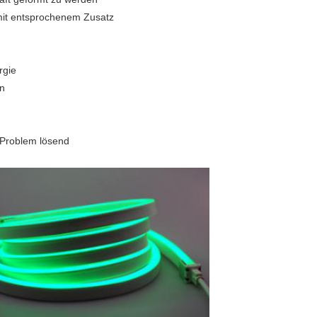
mit entsprochenem Zusatz
rgie
en
e Problem lösend