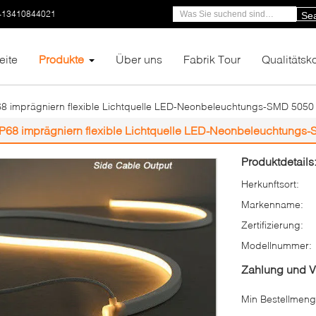
-13410844021
Se
eite
Produkte
Über uns
Fabrik Tour
Qualitätsko
68 imprägniern flexible Lichtquelle LED-Neonbeleuchtungs-SMD 5050
IP68 imprägniern flexible Lichtquelle LED-Neonbeleuchtungs
Produktdetails
Herkunftsort:
Markenname:
Zertifizierung:
Modellnummer:
Zahlung und 
Min Bestellmeng