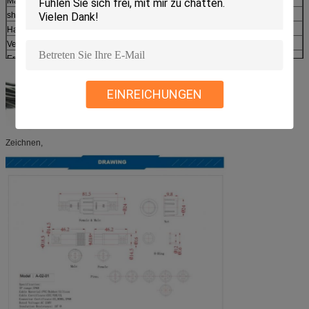
Material
shell&insulated Teile
PVC, Gummi
Haupteigenschaften
Versiegelt gegen Staub und Flüssigkeit (IP68)
Erschütterungswiderstand, Schlagzähigkeit, Widerstand ausdehnend
Anwendungsindustrien
LED-Licht im Freien, Straßenlaterne, Landschaft, Stromversorgung
EINREICHUNGEN
Zeichnen,