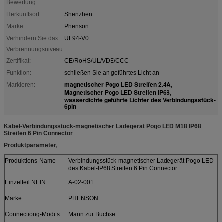
Bewertung:
Herkunftsort:
Shenzhen
Marke:
Phenson
Verhindern Sie das
UL94-V0
Verbrennungsniveau:
Zertifikat:
CE/RoHS/UL/VDE/CCC
Funktion:
schließen Sie an geführtes Licht an
magnetischer Pogo LED Streifen 2.4A
Markieren:
,
Magnetischer Pogo LED Streifen IP68
,
wasserdichte geführte Lichter des Verbindungsstück-
6pin
Kabel-Verbindungsstück-magnetischer Ladegerät Pogo LED M18 IP68
Streifen 6 Pin Connector
Produktparameter,
Produktions-Name
Verbindungsstück-magnetischer Ladegerät Pogo LED
des Kabel-IP68 Streifen 6 Pin Connector
Einzelteil NEIN.
A-02-001
Marke
PHENSON
Connectiong-Modus
Mann zur Buchse