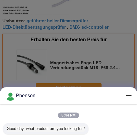
geführter heller Dimmerprüfer
Umbauten:
,
LED-Direktübertragungsprüfer
DMX-led-controller
,
Erhalten Sie den besten Preis für
Magnetisches Pogo LED
Verbindungsstück M18 IP68 2.4A
Streifen-6pin
Fortsetzen
Phenson
LED Licht Controller
Mehr
8:44 PM
Good day, what product are you looking for?