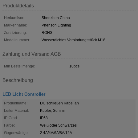
Produktdetails
Herkunftsort:
Shenzhen China
Markenname:
Phenson Lighting
Zertifizierung:
ROHS
Modellnummer:
Wasserdichtes Verbindungsstück M18
Zahlung und Versand AGB
Min Bestellmenge:
10pcs
Beschreibung
LED Licht Controller
Produktname:
DC schließen Kabel an
Leiter Material:
Kupfer, Gummi
IP-Grad:
IP68
Farbe:
Weiß oder Schwarzes
Gegenwärtige
2.4A/4A/6A/8A/12A