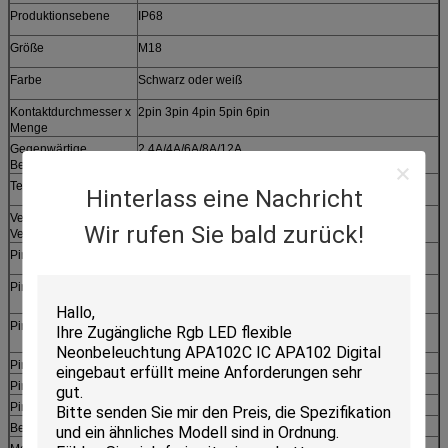
Produktionsebene
IP68
Größe
M18
Farbe
Schwarz oder weiß
Kontaktdurchmesser x
2pin 3pin 4pin 5pin 6pin
Menge
Gegenwärtige
2.4A/4A/6A/8A/12A
Bewertung (A)
Temperatur-Bewertung
-40℃----105℃
Hinterlass eine Nachricht
Verhindern Sie das
UL94-V0
Wir rufen Sie bald zurück!
Verbrennungsniveau
Pin u. ² Ods Millimeter
Pin 2
2X0.3, 2X0.5, 2X0.75, 2X1.0, 2X1.5
Pin 3
3X0.3, 3X0.5, 3X0.75, 3X1.0
Pin 4
4X0.3, 4X0.5, 4X0.75
Pin 5
5X0.3, 5X0.5
Pin 6
6X0.3, 6X0.5
Bescheinigung
CCC, UL, Vde, CER, RoHS