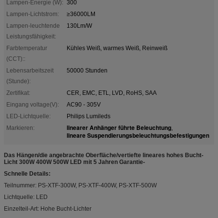
Lampen-Energie (W):
300
Lampen-Lichtstrom:
≥36000LM
Lampen-leuchtende
130Lm/W
Leistungsfähigkeit:
Farbtemperatur
Kühles Weiß, warmes Weiß, Reinweiß
(CCT)::
Lebensarbeitszeit
50000 Stunden
(Stunde):
Zertifikat:
CER, EMC, ETL, LVD, RoHS, SAA
Eingang voltage(V):
AC90 - 305V
LED-Lichtquelle:
Philips Lumileds
linearer Anhänger führte Beleuchtung
Markieren:
,
lineare Suspendierungsbeleuchtungsbefestigungen
Das Hängen/die angebrachte Oberfläche/vertiefte lineares hohes Bucht-
Licht 300W 400W 500W LED mit 5 Jahren Garantie-
Schnelle Details:
Teilnummer: PS-XTF-300W, PS-XTF-400W, PS-XTF-500W
Lichtquelle: LED
Einzelteil-Art: Hohe Bucht-Lichter