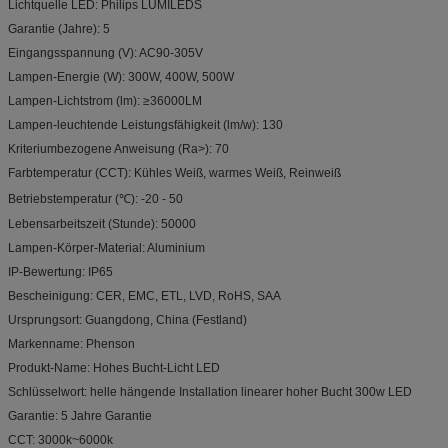
Lichtquelle LED: Philips LUMILEDS
Garantie (Jahre): 5
Eingangsspannung (V): AC90-305V
Lampen-Energie (W): 300W, 400W, 500W
Lampen-Lichtstrom (lm): ≥36000LM
Lampen-leuchtende Leistungsfähigkeit (lm/w): 130
Kriteriumbezogene Anweisung (Ra>): 70
Farbtemperatur (CCT): Kühles Weiß, warmes Weiß, Reinweiß
Betriebstemperatur (℃): -20 - 50
Lebensarbeitszeit (Stunde): 50000
Lampen-Körper-Material: Aluminium
IP-Bewertung: IP65
Bescheinigung: CER, EMC, ETL, LVD, RoHS, SAA
Ursprungsort: Guangdong, China (Festland)
Markenname: Phenson
Produkt-Name: Hohes Bucht-Licht LED
Schlüsselwort: helle hängende Installation linearer hoher Bucht 300w LED
Garantie: 5 Jahre Garantie
CCT: 3000k~6000k