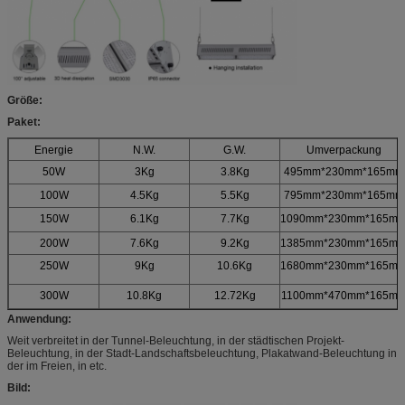
Größe:
Paket:
Energie
N.W.
G.W.
Umverpackung
50W
3Kg
3.8Kg
495mm*230mm*165mm
100W
4.5Kg
5.5Kg
795mm*230mm*165mm
150W
6.1Kg
7.7Kg
1090mm*230mm*165m
200W
7.6Kg
9.2Kg
1385mm*230mm*165m
250W
9Kg
10.6Kg
1680mm*230mm*165m
300W
10.8Kg
12.72Kg
1100mm*470mm*165m
Anwendung:
Weit verbreitet in der Tunnel-Beleuchtung, in der städtischen Projekt-
Beleuchtung, in der Stadt-Landschaftsbeleuchtung, Plakatwand-Beleuchtung in
der im Freien, in etc.
Bild: