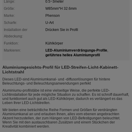
Länge:
0.5~3meter
Größe:
W85mm*H 32.6mm
Marke:
Phenson
Scharfe:
U-Art
Installation der
Drücken Sie in Profil
Abdeckung:
Funktion:
Kühlkörper
LED-Aluminiumverdrängungs-Profile
Markieren:
,
geführtes helles Aluminiumprofil
Aluminiumgesichts-Profil für LED-Streifen-Licht-Kabinett-
Lichtstrahl
Dieses LED-sind Aluminiumkanal- und -diffusorlösungen für hintere
Beleuchtungs- und Beleuchtungsanwendungen perfekt
Aluminiumu-profilstäbe ist eine vielseitige Weise, die perfekte LED-
Lichtinstallation für jede mögliche Situation zu schaffen. Es ist schroff dauerhaft,
und funktioniert auch gut als LED-Kühlkörper, dadurch es verlängert es das
Leben Ihrer LED-Lichtstreifen.
Wir bieten eine beträchtliche Reihe Formen und Größen für verdrängten
Aluminiumkanal an und erlauben Ihnen, alles vom ebenen angebrachten
Akzent herzustellen, der zum Hängen von LED-Befestigungen beleuchtet.
Wenn Sie mit den austauschbaren Zusätzen und einem Stückchen der
Kreativität kombiniert werden.