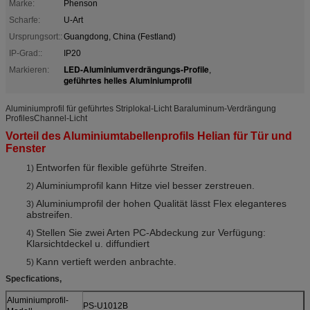
Marke:
Phenson
Scharfe:
U-Art
Ursprungsort::
Guangdong, China (Festland)
IP-Grad::
IP20
LED-Aluminiumverdrängungs-Profile
Markieren:
,
geführtes helles Aluminiumprofil
Aluminiumprofil für geführtes Striplokal-Licht Baraluminum-Verdrängung
ProfilesChannel-Licht
Vorteil des Aluminiumtabellenprofils Helian für Tür und
Fenster
Entworfen für flexible geführte Streifen.
1)
Aluminiumprofil kann Hitze viel besser zerstreuen.
2)
Aluminiumprofil der hohen Qualität lässt Flex eleganteres
3)
abstreifen.
Stellen Sie zwei Arten PC-Abdeckung zur Verfügung:
4)
Klarsichtdeckel u. diffundiert
Kann vertieft werden anbrachte.
5)
Specfications,
Aluminiumprofil-
PS-U1012B