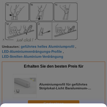
geführtes helles Aluminiumprofil
Umbauten:
,
LED-Aluminiumverdrängungs-Profile
,
LED-Streifen-Aluminium-Verdrängung
Erhalten Sie den besten Preis für
Aluminiumprofil für geführtes
Striplokal-Licht Baraluminum-
Verdrängung ProfilesChannel-
Licht
Fortsetzen