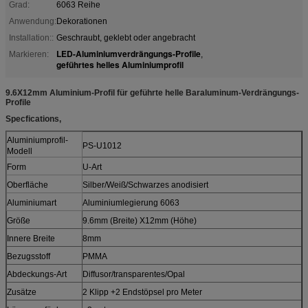
Grad:
6063 Reihe
Anwendung:
Dekorationen
Installation::
Geschraubt, geklebt oder angebracht
LED-Aluminiumverdrängungs-Profile
Markieren:
,
geführtes helles Aluminiumprofil
9.6X12mm Aluminium-Profil für geführte helle Baraluminum-Verdrängungs-
Profile
Specfications,
Aluminiumprofil-
PS-U1012
Modell
Form
U-Art
Oberfläche
Silber/Weiß/Schwarzes anodisiert
Aluminiumart
Aluminiumlegierung 6063
Größe
9.6mm (Breite) X12mm (Höhe)
Innere Breite
8mm
Bezugsstoff
PMMA
Abdeckungs-Art
Diffusor/transparentes/Opal
Zusätze
2 Klipp +2 Endstöpsel pro Meter