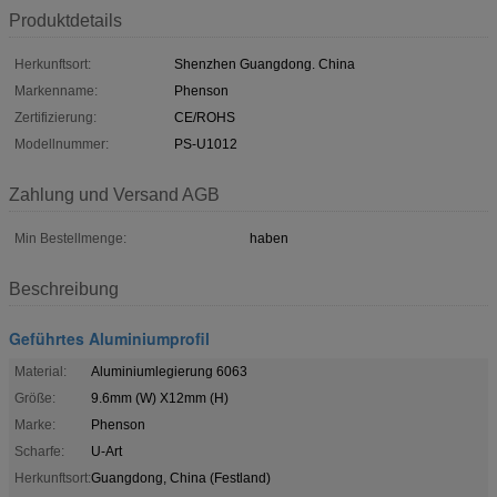
Produktdetails
Herkunftsort:
Shenzhen Guangdong. China
Markenname:
Phenson
Zertifizierung:
CE/ROHS
Modellnummer:
PS-U1012
Zahlung und Versand AGB
Min Bestellmenge:
haben
Beschreibung
Geführtes Aluminiumprofil
Material:
Aluminiumlegierung 6063
Größe:
9.6mm (W) X12mm (H)
Marke:
Phenson
Scharfe:
U-Art
Herkunftsort:
Guangdong, China (Festland)