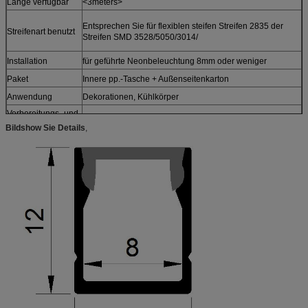
Länge verfügbar
<3meters>
Entsprechen Sie für flexiblen steifen Streifen 2835 der
Streifenart benutzt
Streifen SMD 3528/5050/3014/
Installation
für geführte Neonbeleuchtung 8mm oder weniger
Paket
Innere pp.-Tasche + Außenseitenkarton
Anwendung
Dekorationen, Kühlkörper
Vorbereitungs- und
5~8 Tage
Anlaufzeit
Bildshow Sie Details
,