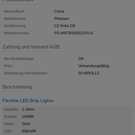
Herkunftsort:
China
Markenname:
Phenson
Zertifizierung:
CE Rohs CB
Modellnummer:
PS-HRF305050220S-G
Zahlung und Versand AGB
Min Bestellmenge:
5M
Preis:
Verhandlungsfähig
Verpackung Informationen:
50 M/ROLLE
Beschreibung
Flexible LED Strip Lights
Garantie:
2 Jahre
Energie:
10W/M
Farbe:
Grün
LED-
60pcs/M