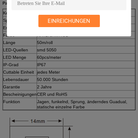
Parameter:
Kein Einzelteil:
PS-HRF305050220S-G
EINREICHUNGEN
Spannung
AC100-120V oder 220-240V (50-60Hz)
Energie
500W/50m
Farbe
R/Y/B/G/W/RGB
Länge
50m/roll
LED-Quellen
smd 5050
LED Menge
60pcs/meter
IP-Grad
IP67
Cuttable Einheit
jedes Meter
Lebensdauer
50.000 Stunden
Garantie
2 Jahre
Bescheinigungen
CER und RoHS
Funktion
Jagen, funkelnd, Sprung, änderndes Guadual,
statische einzelne Farbe