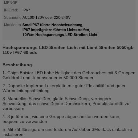
MENGE:
IP-Grad:
IP67
Spannung:
AC100-120V oder 220-240V
Smd IP67 führte Neonbeleuchtung
Markieren:
,
IP67 imprägniern führten Lichtstreifen
,
10W/m Hochspannungs-LED Streifen-Licht
Hochspannungs-LED-Streifen-Licht mit Licht-Streifen 5050rgb
110v IP67 60leds
Beschreibung:
1.
Chips Epistar LED hohe Helligkeit des Gebrauches mit 3 Gruppen
Golddraht und -lebensdauer in 50.000 Stunden
2. Doppelte kupferne Leiterplatte mit guter Flexibilität und guter
Wärmeleitungsableitung
3. Manuelles Schweißen, glatte Schweißung, verringern
Schweißung, das schweißende Durchsickern, Produktstabilität zu
verbessern
4. 3 je führten, wie eine Gruppe abgeschnitten werden kann,
bequem zu verwenden
5. Mit zähflüssigerem und festerem Aufkleber 3Ms Back einfach zu
installieren