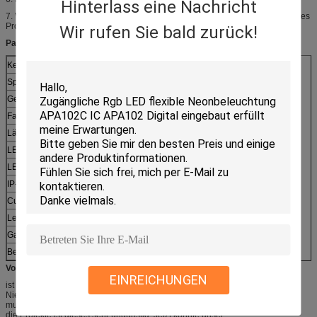
Hinterlass eine Nachricht
7. Verpacken: 50meters/reel. Es ist die bessere Lösung für nach innen, äußeres
Projekt mit Langstrecke installiert.
Wir rufen Sie bald zurück!
Parameter:
Kein Einzelteil:
PS-HRF305630220S-WW/W
Spannung
AC100-120V oder 220-240V
Gesamtleistung
9W/M
Farbe
WW/W
Länge
50m/roll
LED-Quellen
SMD5630
LED Menge
60pcs/meter
IP-Grad
IP67
Cuttable Einheit
0.5m/cut
Lebensdauer
35.000 Stunden
Garantie
2 Jahre
Bescheinigungen
CER und RoHS, EMC, LVD
Vorteile:
EINREICHUNGEN
ist Hochspannung geführter Streifen 220V eine „aktualisierte Version“ des
Niederspannungsstreifens. Der Gebrauch von geführtem Streifen DCs 12V
muss mit einem Miniwattadapter sein, und seine beste Länge ist 5 Meter. Für
die Projekte ist dieses sehr ungünstig. Jetzt könnte unser