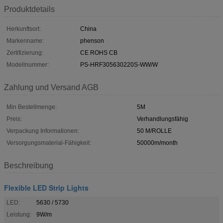
Produktdetails
Herkunftsort:
China
Markenname:
phenson
Zertifizierung:
CE ROHS CB
Modellnummer:
PS-HRF305630220S-WW/W
Zahlung und Versand AGB
Min Bestellmenge:
5M
Preis:
Verhandlungsfähig
Verpackung Informationen:
50 M/ROLLE
Versorgungsmaterial-Fähigkeit:
50000m/month
Beschreibung
Flexible LED Strip Lights
LED:
5630 / 5730
Leistung:
9W/m