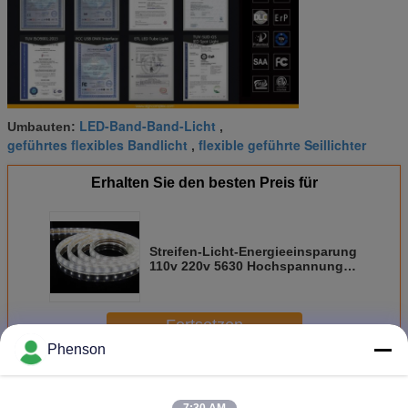
LED-Band-Band-Licht
Umbauten:
,
geführtes flexibles Bandlicht
flexible geführte Seillichter
,
Erhalten Sie den besten Preis für
Streifen-Licht-Energieeinsparung
110v 220v 5630 Hochspannungs-
LED mit Adapater
Fortsetzen
Phenson
Flexible LED Strip Lights
Mehr