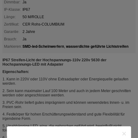
Dimmbar:
Ja
IP-Klasse:
IP67
Länge:
50 M/ROLLE
Zertifikat:
CER Rohs-COLUMBIUM
Garantie:
2 Jahre
Brauch:
Ja
SMD-led-Scheinwerfern
wasserdichte geführte Lichtstreifen
Markieren:
,
IP67 Streifen-Licht der Hochspannungs-110v 220v 5630 der
Hochspannungs-LED mit Adapater
Eigenschaften:
1. Kann in 220V oder 110V ohne Extraadapter oder Energiequelle gelaufen
werden.
2. Sein kann maximaler Lauf 100 Meter und auch in jedem Meter geschnitten
werden oder angeschlossen werden.
3. PVC-Rohr liefert gutes imprägniern und können verwendetes Innen- u. im
Freien sein.
4. Festkörper für hohen Erschütterungswiderstand und gute Flexibilität für
irgendeine Form.
5. Unabhängige LED, eine, die gebrochen geführt wird, beeinflußt nicht
folgende LED.
6. Energiesparender, Leistungsaufnahme: SMD 5050 10W/M