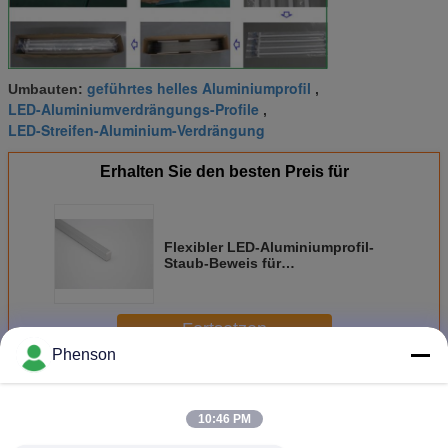
geführtes helles Aluminiumprofil
Umbauten:
,
LED-Aluminiumverdrängungs-Profile
,
LED-Streifen-Aluminium-Verdrängung
Erhalten Sie den besten Preis für
Flexibler LED-Aluminiumprofil-
Staub-Beweis für
Kabinett/linearen Lichtstrahl
Fortsetzen
Phenson
Geführtes Aluminiumprofil
Mehr
10:46 PM