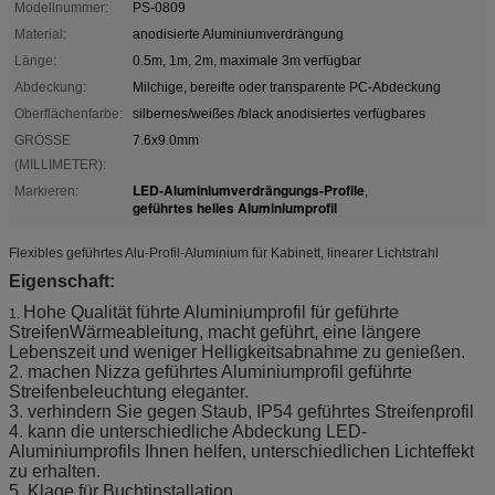
Modellnummer:
PS-0809
Material:
anodisierte Aluminiumverdrängung
Länge:
0.5m, 1m, 2m, maximale 3m verfügbar
Abdeckung:
Milchige, bereifte oder transparente PC-Abdeckung
Oberflächenfarbe:
silbernes/weißes /black anodisiertes verfügbares
GRÖSSE
7.6x9.0mm
(MILLIMETER):
LED-Aluminiumverdrängungs-Profile
Markieren:
,
geführtes helles Aluminiumprofil
Flexibles geführtes Alu-Profil-Aluminium für Kabinett, linearer Lichtstrahl
Eigenschaft:
Hohe Qualität führte Aluminiumprofil für geführte
1.
StreifenWärmeableitung, macht geführt, eine längere
Lebenszeit und weniger Helligkeitsabnahme zu genießen.
2. machen Nizza geführtes Aluminiumprofil geführte
Streifenbeleuchtung eleganter.
3. verhindern Sie gegen Staub, IP54 geführtes Streifenprofil
4. kann die unterschiedliche Abdeckung LED-
Aluminiumprofils Ihnen helfen, unterschiedlichen Lichteffekt
zu erhalten.
5. Klage für Buchtinstallation