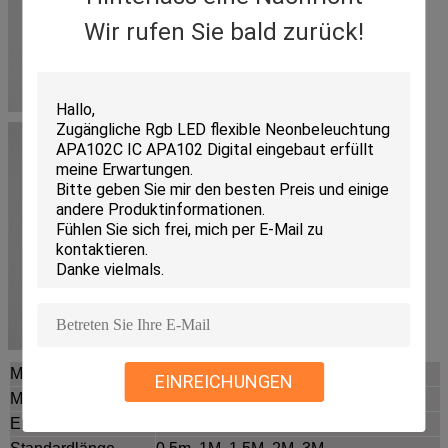
Wir rufen Sie bald zurück!
Modell
PS-0809
EINREICHUNGEN
Material
Aluminiumlegierung 6063 T5
Ende
Anodisiert