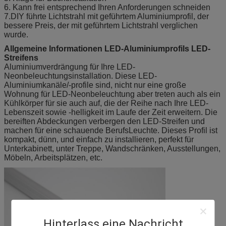
6. Kann frei entsprechend Ihren Anforderungen schneiden
7.DIY führte Lichtstrahl mit geführtem Aluminiumprofil, der
bessere Preis, der mit geführtem Lichtstrahl verglichen
wurde.
Allgemeine Informationen LED-Aluminiumprofils LED-
Streifens
Aluminiumverdrängung für Ihre LED-
Neonbeleuchtungsinstallation. Diese LED-
Aluminiumkanäle/-profile sind, nicht nur eine große
Wohnung für LED-Neonbeleuchtung aber treten auch als ein
Kühlkörper für sie auch auf, die der Reihe nach Ihre LED-
Lebenszeit sowie -helligkeit im Laufe der Zeit erweitern. Die
bereiften Abdeckungen verbergen den LED-Streifen und
machen für eine schauende BerufsLeuchte. Dieses Profil ist
kompakt, dünn, und einfach zu installieren, perfekt für
Unterkabinett, unter Treppe, Wandschränken, Ausstellungen,
Möbeln, Arbeitsplätzen, etc.
Hinterlass eine Nachricht