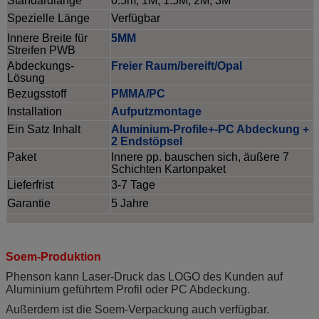
Standardlänge
0.5m, 1M, 1.5M, 2M, 3M
Spezielle Länge
Verfügbar
Innere Breite für
5MM
Streifen PWB
Abdeckungs-
Freier Raum/bereift/Opal
Lösung
Bezugsstoff
PMMA/PC
Installation
Aufputzmontage
Ein Satz Inhalt
Aluminium-Profile+-PC Abdeckung +
2 Endstöpsel
Paket
Innere pp. bauschen sich, äußere 7
Schichten Kartonpaket
Lieferfrist
3-7 Tage
Garantie
5 Jahre
Flexibles geführtes Alu-Profil-Aluminium für Kabinett, geführt
Plastikverdrängungs-Streifen geführter Profil vertiefter linearer Lichtstrahl
Soem-Produktion
Phenson kann Laser-Druck das LOGO des Kunden auf
Aluminium geführtem Profil oder PC Abdeckung.
Außerdem ist die Soem-Verpackung auch verfügbar.