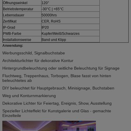
Öffnungswinkel
120°
Betriebstemperatur
-30°C | +65°C
Lebensdauer
50000hrs
Zertifikat
CER, RoHS
IP-Grad
IP20
PWB-Farbe
Kupfer/Weiß/Schwarzes
Installationsweise
Band und Klipp
Anwendung:
Werbungsschild, Signalbuchstabe
Architekturlichter für dekorative Kontur
Hintergrundbeleuchtung oder seitliche Beleuchtung für Signage
Fluchtweg, Treppenhaus, Torbogen, Blase fasst von hinten
beleuchtetes ab
DIY beleuchtet für Hauptgebrauch, Minisignage, Buchstaben
Weg und Konturnmarkierung
Dekorative Lichter für Feiertag, Ereignis, Show, Ausstellung
Spezieller Lichteffekt für Kunstgalerie und Glas - gemachte
Einzelteile