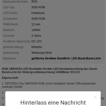
Wasserdichte Rate:
IP20
LED-Typ:
5050 RGB
LED-Farbe:
Farbdruck
Lichtquelle:
5050 RGB
PWB-Breite:
12 mm
Wattzahl:
14W/m
Garantie:
3 Jahre
Funktions-Spannung:
DC 12V
geführte Menge:
60led/m
Anwendung:
Werbungs-Brett
geführtes flexibles Bandlicht
LED-Band-Band-Licht
Markieren:
,
RGB SMD5050 LED Bendable flexible LED Neonbeleuchtung des Band-
Band-Licht-für Hintergrundbeleuchtung 14W/Meter DC12V
Eigenschaft
:
1. SPITZEN-Chip SMD5050 RGB, hohe Helligkeit, breiter Öffnungswinkel,
niedriger Zerfall.
2. Einfach, für irgendwie verbiegen zu installieren
3. Leistungsaufnahme der geringen Energie, lange Lebensdauer, freie Wartung
Hinterlass eine Nachricht
4. Betriebstemperatur: -40℃ - 50℃