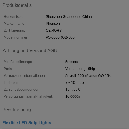
Produktdetails
Herkunftsort:
Shenzhen Guangdong China
Markenname:
Phenson
Zertifizierung:
CE,ROHS
Modellnummer:
PS-5050RGB-S60
Zahlung und Versand AGB
Min Bestellmenge:
5meters
Preis:
Verhandlungsfähig
Verpackung Informationen:
5m/roll, 500m/carton GW 15kg
Lieferzeit:
7 ~ 10 Tage
Zahlungsbedingungen:
T / T, L / C
Versorgungsmaterial-Fähigkeit:
10,0000m
Beschreibung
Flexible LED Strip Lights