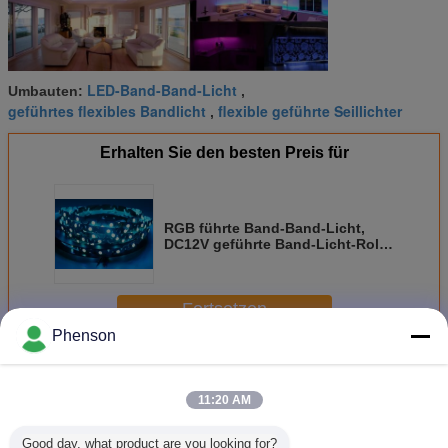
LED-Band-Band-Licht
Umbauten:
,
geführtes flexibles Bandlicht
flexible geführte Seillichter
,
Erhalten Sie den besten Preis für
RGB führte Band-Band-Licht,
DC12V geführte Band-Licht-Rolle
14W/Meter für
Hintergrundbeleuchtung
Fortsetzen
Phenson
Flexible LED Strip Lights
Mehr
11:20 AM
Good day, what product are you looking for?